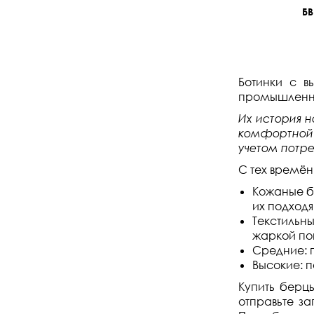
БВ
Ботинки с в
промышленно
Их история н
комфортной 
учетом потр
С тех времён
Кожаные бо
их подходя
Текстильны
жаркой пог
Средние: п
Высокие: 
Купить берц
отправьте з