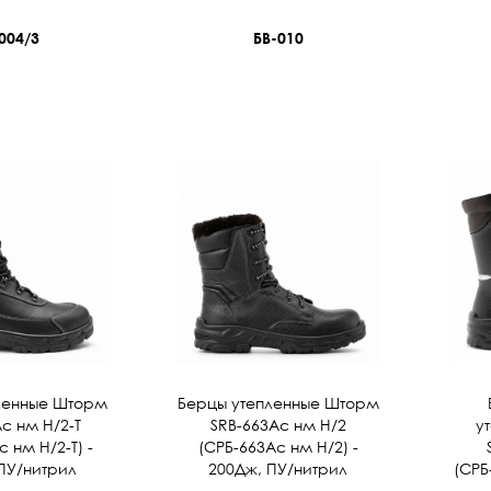
004/3
БВ-010
ленные Шторм
Берцы утепленные Шторм
с нм Н/2-Т
SRB-663Ас нм Н/2
у
 нм Н/2-Т) -
(СРБ-663Ас нм Н/2) -
ПУ/нитрил
200Дж, ПУ/нитрил
(СРБ