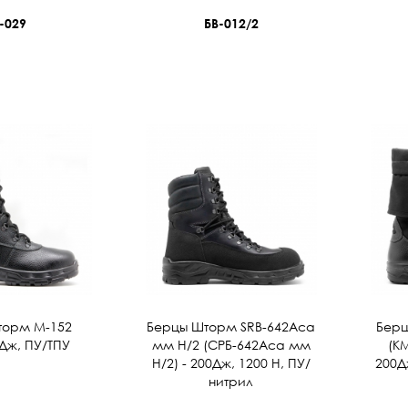
-029
БВ-012/2
торм М-152
Берцы Шторм SRВ-642Аса
Берц
5Дж, ПУ/ТПУ
мм Н/2 (СРБ-642Аса мм
(К
Н/2) - 200Дж, 1200 Н, ПУ/
200Д
нитрил