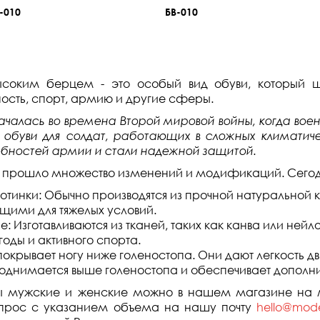
-010
БВ-010
ысоким берцем - это особый вид обуви, который ши
сть, спорт, армию и другие сферы.
ачалась во времена Второй мировой войны, когда вое
обуви для солдат, работающих в сложных климатиче
ебностей армии и стали надежной защитой.
 прошло множество изменений и модификаций. Сегодня
тинки: Обычно производятся из прочной натуральной к
щими для тяжелых условий.
е: Изготавливаются из тканей, таких как канва или нейл
оды и активного спорта.
окрывает ногу ниже голеностопа. Они дают легкость д
поднимается выше голеностопа и обеспечивает дополн
ы мужские и женские можно в нашем магазине на ма
апрос с указанием объема на нашу почту
hello@mod