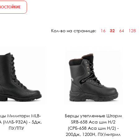
МОСТОЙКИЕ
Кол-во на странице:
16
32
64
128
цы Милитари MLB-
Берцы утепленные Шторм
A (МЛБ-932А) - 5Дж,
SRВ-658 Аса шм Н/2
ПУ/ТПУ
(СРБ-658 Аса шм Н/2) -
200Дж, 1200Н, ПУ/нитрил