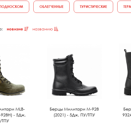
 ПОДНОСКОМ
ОБЛЕГЧЕННЫЕ
ТУРИСТИЧЕСКИЕ
ТЕР
о:
новизне
названию
литари MLB-
Берцы Милитари М-928
Бер
928Н) - 5Дж,
(2021) - 5Дж, ПУ/ТПУ
932
/ТПУ