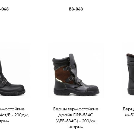
-068
БВ-068
рмостойкие
Берцы термостойкие
Берц
ст/Р - 200Дж,
Драйв DRB-534C
М-53
трил
(ДРБ-534С) - 200Дж,
нитрил