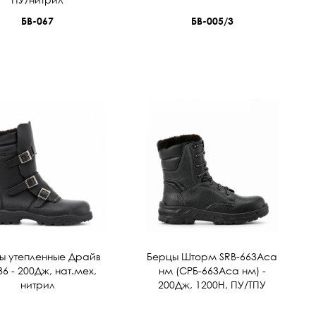
БВ-067
БВ-005/3
ы утепленные Драйв
Берцы Шторм SRB-663Acа
6 - 200Дж, нат.мех,
нм (СРБ-663Аса нм) -
нитрил
200Дж, 1200Н, ПУ/ТПУ