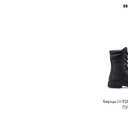
БВ
Берцы М-928 
ПУ