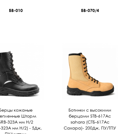
БВ-010
БВ-070/4
Берцы кожаные
Ботинки с высокими
тепленные Шторм
берцами STB-617Ac
SRВ-323A нм Н/2
sahara (СТБ-617Ас
-323A нм Н/2) - 5Дж,
Сахара)- 200Дж, ПУ/ТПУ
ПУ/нитрил