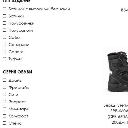
ТИП ИЗДЕЛИЯ
Ботинки с высокими берцами
БВ-
Ботинки
Полуботинки
Полусапоги
Сабо
Сандалии
Сапоги
Туфли
СЕРИЯ ОБУВИ
Драйв
Фристайл
Сити
Эверест
Берцы утеп
Милитари
SRB-660А
Комфорт
(СРБ-660Ас
200Дж, 
Спейс