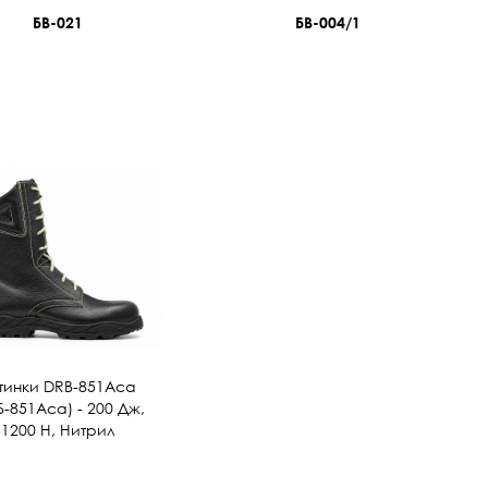
БВ-021
БВ-004/1
тинки DRB-851Аса
Б-851Аса) - 200 Дж,
1200 Н, Нитрил