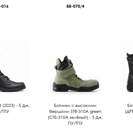
-016
БВ-070/4
(2023) - 5 Дж,
Ботинки с высокими
Бо
/ТПУ
берцами STB-310А green
(ДР
(СТБ-310А зелёный) - 5 Дж,
ПУ/ТПУ