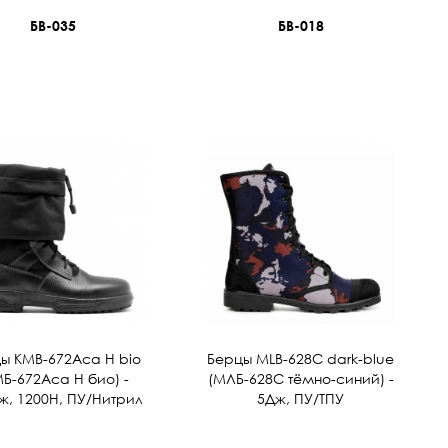
БВ-035
БВ-018
ы KMB-672Аса Н bio
Берцы MLB-628С dark-blue
МБ-672Аса Н био) -
(МЛБ-628С тёмно-синий) -
ж, 1200Н, ПУ/Нитрил
5Дж, ПУ/ТПУ