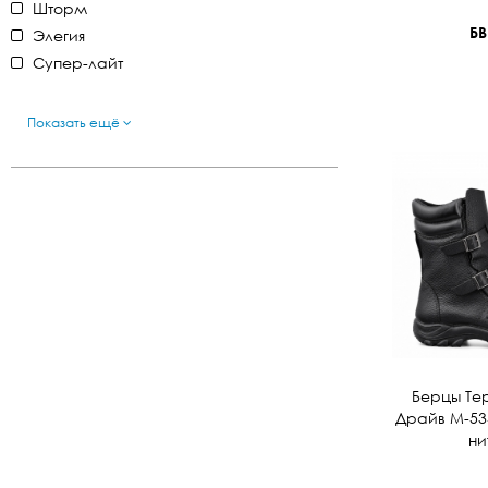
Шторм
БВ
Элегия
Супер-лайт
Показать ещё
Берцы Те
Драйв М-534
ни