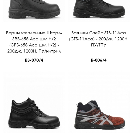
Берцы утепленные Шторм
Ботинки Спейс STB-11Аса
SRВ-658 Аса шм Н/2
(СТБ-11Аса) - 200Дж, 1200Н,
(СРБ-658 Аса шм Н/2) -
ПУ/ТПУ
200Дж, 1200Н, ПУ/нитрил
БВ-070/4
Б-006/4