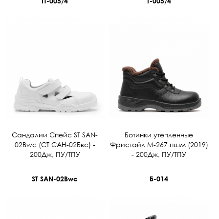
П-005/4
Т-005/4
Сандалии Спейс ST SAN-
Ботинки утепленные
02Bwc (СТ САН-02Бвс) -
Фристайл М-267 пшм (2019)
200Дж, ПУ/ТПУ
- 200Дж, ПУ/ТПУ
ST SAN-02Bwc
Б-014