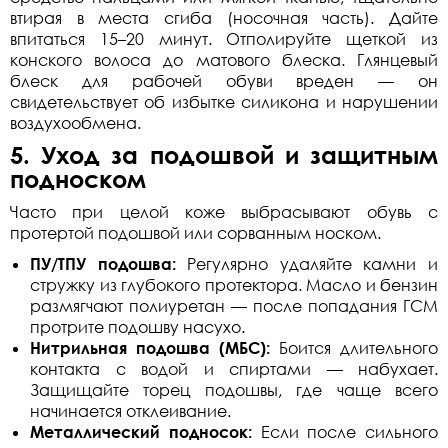
втирая в места сгиба (носочная часть). Дайте
впитаться 15–20 минут. Отполируйте щеткой из
конского волоса до матового блеска. Глянцевый
блеск для рабочей обуви вреден — он
свидетельствует об избытке силикона и нарушении
воздухообмена.
5. Уход за подошвой и защитным
подноском
Часто при целой коже выбрасывают обувь с
протертой подошвой или сорванным носком.
ПУ/ТПУ подошва:
Регулярно удаляйте камни и
стружку из глубокого протектора. Масло и бензин
размягчают полиуретан — после попадания ГСМ
протрите подошву насухо.
Нитрильная подошва (МБС):
Боится длительного
контакта с водой и спиртами — набухает.
Защищайте торец подошвы, где чаще всего
начинается отклеивание.
Металлический подносок:
Если после сильного