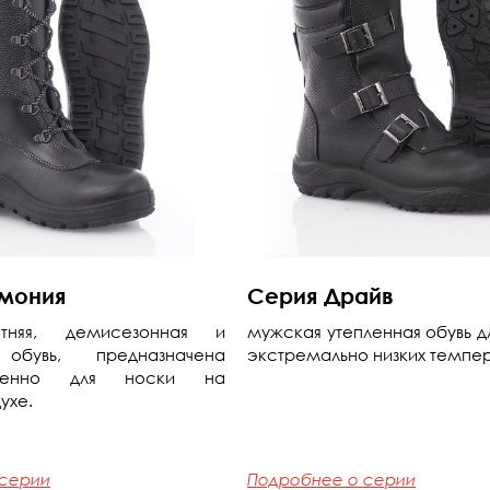
мония
Серия Драйв
тняя, демисезонная и
мужская утепленная обувь д
 обувь, предназначена
экстремально низких темпе
твенно для носки на
ухе.
 серии
Подробнее о серии