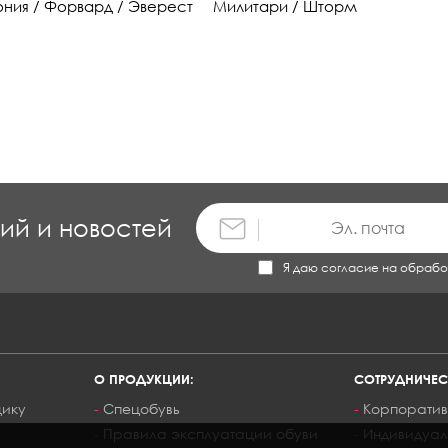
ония / Форвард / Эверест
Милитари / Шторм
ций и новостей
Я даю согласие на обрабо
О ПРОДУКЦИИ:
СОТРУДНИЧЕС
щику
Спецобувь
Корпоратив
Правила эксплуатации обуви
Индивидуал