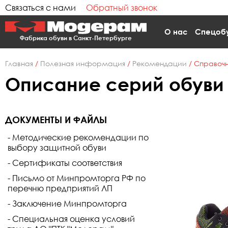
Связаться с нами
Обратный звонок
О нас
Спецоб
Фабрика обуви в Санкт-Петербурге
Главная
/
Полезная информация
/
Рекомендации
/
Справоч
Описание серий обуви
ДОКУМЕНТЫ И ФАЙЛЫ
Методические рекомендации по
выбору защитной обуви
Сертификаты соответствия
Письмо от Минпромторга РФ по
перечню предприятий ЛП
Заключение Минпромторга
Специальная оценка условий