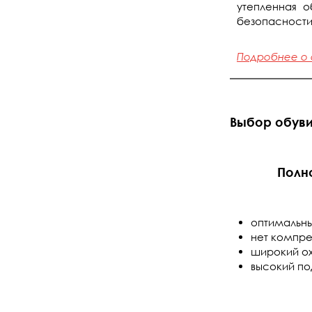
утепленная о
безопасности
Подробнее о
Выбор обуви
Полн
оптимальны
нет компре
широкий ох
высокий п