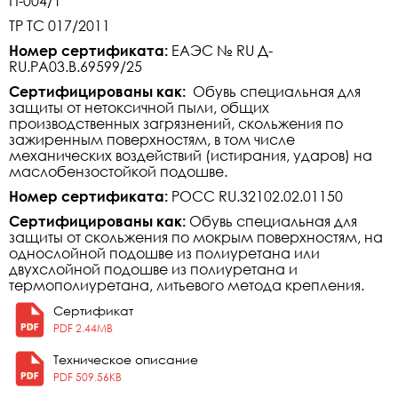
П-004/1
ТР ТС 017/2011
Номер сертификата:
ЕАЭС № RU Д-
RU.РА03.В.69599/25
Сертифицированы как:
Обувь специальная для
защиты от нетоксичной пыли, общих
производственных загрязнений, скольжения по
зажиренным поверхностям, в том числе
механических воздействий (истирания, ударов) на
маслобензостойкой подошве.
Номер сертификата:
РОСС RU.32102.02.01150
Сертифицированы как:
Обувь специальная для
защиты от скольжения по мокрым поверхностям, на
однослойной подошве из полиуретана или
двухслойной подошве из полиуретана и
термополиуретана, литьевого метода крепления.
Сертификат
PDF 2.44MB
Техническое описание
PDF 509.56KB