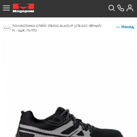
ПОЛУБОТИНКИ СПЕЙС STB-02C-BLACK/Р (СТБ-02С ЧЁРНЫЙ/
← Назад
Р) - 5ДЖ, ПУ/ТПУ