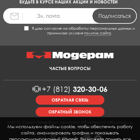
БУДЬТЕ В КУРСЕ НАШИХ АКЦИЙ И НОВОСТЕЙ
Я даю согласие на обработку персональных данных и
принимаю условия
политик сайта
.
ЧАСТЫЕ ВОПРОСЫ
+7 (812)
320-30-06
ОБРАТНАЯ СВЯЗЬ
ОБРАТНЫЙ ЗВОНОК
192012, Санкт-Петербург, проспект Обуховской Обороны, д.
Мы используем файлы cookie, чтобы обеспечить работу
124, лит. А
сайта, анализировать трафик и показывать
персонализированный контент. Вы можете принять все