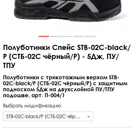
Полуботинки Спейс STB-02C-black/
Р (СТБ-02С чёрный/Р) - 5Дж, ПУ/
ТПУ
Полуботинки с трикотажным верхом STB-
02C-black/Р (СТБ-02С чёрный/Р) с защитным
подноском 5Дж на двухслойной ПУ/ТПУ
подошве, арт. П-004/1
Выбрать модификацию
STB-02C-black/Р (СТБ-02С чёрный/Р) - 5Дж, ПУ/ТПУ