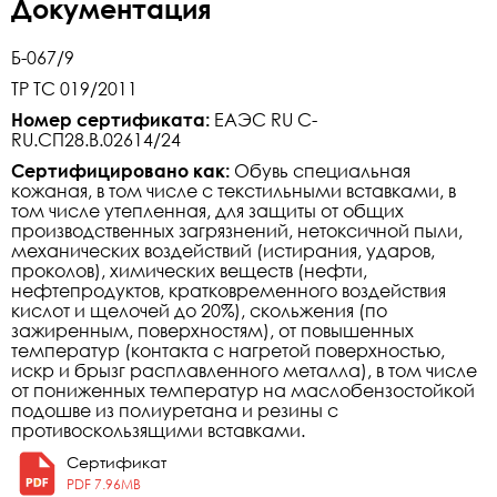
Документация
Б-067/9
ТР ТС 019/2011
Номер сертификата:
ЕАЭС RU C-
RU.СП28.В.02614/24
Сертифицировано как:
Обувь специальная
кожаная, в том числе с текстильными вставками, в
том числе утепленная, для защиты от общих
производственных загрязнений, нетоксичной пыли,
механических воздействий (истирания, ударов,
проколов), химических веществ (нефти,
нефтепродуктов, кратковременного воздействия
кислот и щелочей до 20%), скольжения (по
зажиренным, поверхностям), от повышенных
температур (контакта с нагретой поверхностью,
искр и брызг расплавленного металла), в том числе
от пониженных температур на маслобензостойкой
подошве из полиуретана и резины с
противоскользящими вставками.
Сертификат
PDF 7.96MB