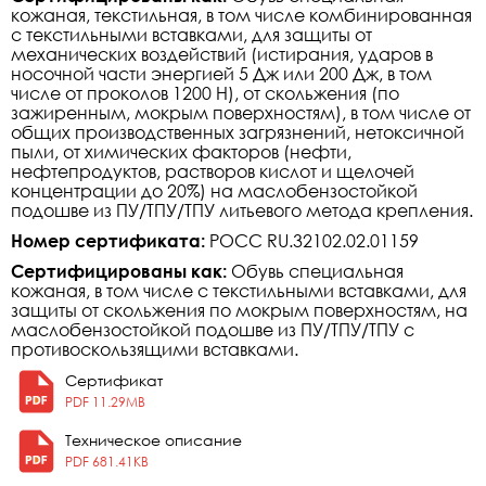
кожаная, текстильная, в том числе комбинированная
с текстильными вставками, для защиты от
механических воздействий (истирания, ударов в
носочной части энергией 5 Дж или 200 Дж, в том
числе от проколов 1200 Н), от скольжения (по
зажиренным, мокрым поверхностям), в том числе от
общих производственных загрязнений, нетоксичной
пыли, от химических факторов (нефти,
нефтепродуктов, растворов кислот и щелочей
концентрации до 20%) на маслобензостойкой
подошве из ПУ/ТПУ/ТПУ литьевого метода крепления.
Номер сертификата:
РОСС RU.32102.02.01159
Сертифицированы как:
Обувь специальная
кожаная, в том числе с текстильными вставками, для
защиты от скольжения по мокрым поверхностям, на
маслобензостойкой подошве из ПУ/ТПУ/ТПУ с
противоскользящими вставками.
Сертификат
PDF 11.29MB
Техническое описание
PDF 681.41KB