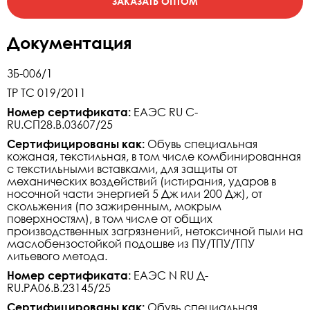
Документация
ЗБ-006/1
ТР ТС 019/2011
Номер сертификата:
ЕАЭС RU C-
RU.СП28.В.03607/25
Сертифицированы как:
Обувь специальная
кожаная, текстильная, в том числе комбинированная
с текстильными вставками, для защиты от
механических воздействий (истирания, ударов в
носочной части энергией 5 Дж или 200 Дж), от
скольжения (по зажиренным, мокрым
поверхностям), в том числе от общих
производственных загрязнений, нетоксичной пыли на
маслобензостойкой подошве из ПУ/ТПУ/ТПУ
литьевого метода.
Номер сертификата
: ЕАЭС N RU Д-
RU.РА06.В.23145/25
Сертифицированы как:
Обувь специальная