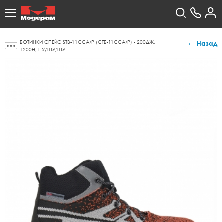
БОТИНКИ СПЕЙС STB-11СCA/Р (СТБ-11ССА/Р) - 200ДЖ,
← Назад
1200Н, ПУ/ТПУ/ТПУ