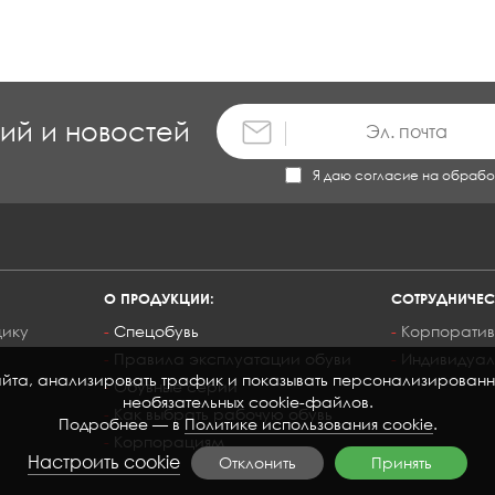
ций и новостей
Я даю согласие на обрабо
О ПРОДУКЦИИ:
СОТРУДНИЧЕС
щику
Спецобувь
Корпоратив
Правила эксплуатации обуви
Индивидуал
та, анализировать трафик и показывать персонализированный 
Обувные серии
необязательных cookie-файлов.
Как выбрать рабочую обувь
Подробнее — в
Политике использования cookie
.
Корпорациям
Настроить cookie
Отклонить
Принять