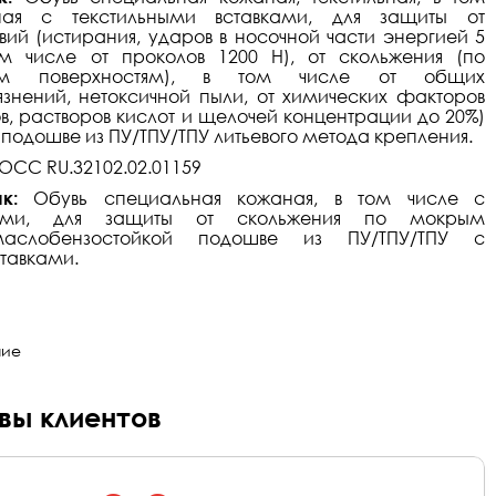
ная с текстильными вставками, для защиты от
вий (истирания, ударов в носочной части энергией 5
м числе от проколов 1200 Н), от скольжения (по
ым поверхностям), в том числе от общих
язнений, нетоксичной пыли, от химических факторов
в, растворов кислот и щелочей концентрации до 20%)
подошве из ПУ/ТПУ/ТПУ литьевого метода крепления.
ОСС RU.32102.02.01159
к:
Обувь специальная кожаная, в том числе с
вками, для защиты от скольжения по мокрым
маслобензостойкой подошве из ПУ/ТПУ/ТПУ с
тавками.
ние
ывы клиентов