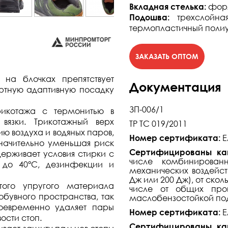
Вкладная стелька:
форм
Подошва:
трехслойна
термопластичный поли
 на блочках препятствует
Документация
ртную адаптивную посадку
ЗП-006/1
рикотажа с термонитью в
вязки. Трикотажный верх
ТР ТС 019/2011
ю воздуха и водяных паров,
Номер сертификата:
Е
значительно уменьшая риск
Сертифицированы к
держивает условия стирки с
числе комбинирован
 до 40°С, дезинфекции и
механических воздейст
Дж или 200 Дж), от ско
того упругого материала
числе от общих прои
бувного пространства, так
маслобензостойкой под
воевременно удаляет пары
Номер сертификата:
Е
вости стоп.
Сертифицированы ка