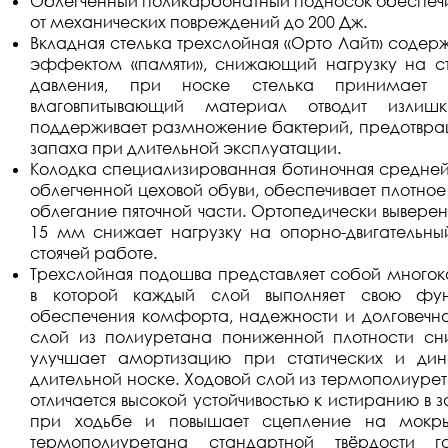
Облегченный поликарбонатный подносок обеспечи
от механических повреждений до 200 Дж.
Вкладная стелька трехслойная «Орто Лайт» содер
эффектом «памяти», снижающий нагрузку на ст
давления, при носке стелька принимает
влаговпитывающий материал отводит излиш
поддерживает размножение бактерий, предотвра
запаха при длительной эксплуатации.
Колодка специализированная ботиночная средней
облегченной цеховой обуви, обеспечивает плотное
облегание пяточной части. Ортопедически вывере
15 мм снижает нагрузку на опорно-двигательны
стоячей работе.
Трехслойная подошва представляет собой много
в которой каждый слой выполняет свою фун
обеспечения комфорта, надежности и долговечн
слой из полиуретана пониженной плотности с
улучшает амортизацию при статических и дин
длительной носке. Ходовой слой из термополиуре
отличается высокой устойчивостью к истиранию в 
при ходьбе и повышает сцепление на мокрых
термополиуретана стандартной твёрдости г