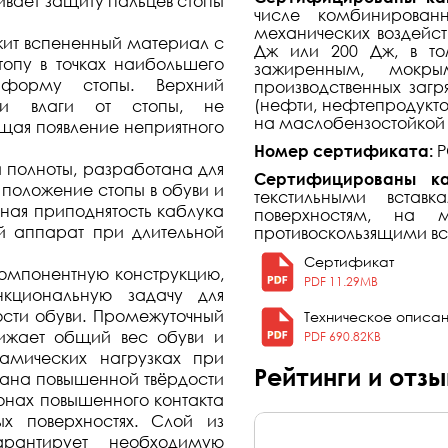
вает защиту пальцев стопы
числе комбинирован
механических воздейст
жит вспененный материал с
Дж или 200 Дж, в то
опу в точках наибольшего
зажиренным, мокр
 форму стопы. Верхний
производственных загр
(нефти, нефтепродукто
ки влаги от стопы, не
на маслобензостойкой 
щая появление неприятного
Номер сертификата:
Р
 полноты, разработана для
Сертифицированы ка
 положение стопы в обуви и
текстильными вста
нная приподнятость каблука
поверхностям, на 
й аппарат при длительной
противоскользящими вс
Сертификат
компонентную конструкцию,
PDF 11.29MB
кциональную задачу для
ости обуви. Промежуточный
Техническое описа
нижает общий вес обуви и
PDF 690.82KB
амических нагрузках при
Рейтинги и отз
тана повышенной твёрдости
зонах повышенного контакта
 поверхностях. Слой из
арантирует необходимую