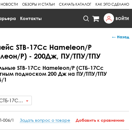
НОВОСТИ
ОБЗОРЫ И СТАТЬИ
СКАЧАТЬ КАТАЛОГ
КАК ЭТО СДЕЛАНО
арьера
Контакты
ВОЙТИ
← Назад
ейс STB-17Cc Hameleon/Р
леон/Р) - 200Дж, ПУ/ТПУ/ТПУ
льные STB-17Cc Hameleon/Р (СТБ-17Сс
тным подноском 200 Дж на ПУ/ТПУ/ТПУ
6/1
STB-17Cc Hameleon/Р (СТБ-17Сс Хамелеон/Р) - 200Дж, ПУ/ТПУ/ТПУ
П-006/1
Задать вопрос о товаре
Добавить к сравнению