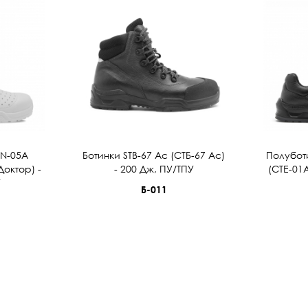
AN-05A
Ботинки STB-67 Ас (СТБ-67 Ас)
Полубот
Доктор) -
- 200 Дж, ПУ/ТПУ
(СТЕ-01А
У
Б-011