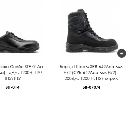
инки Спейс STE-01Aa
Берцы Шторм SRВ-642Аса мм
а) - 5Дж, 1200Н, ПУ/
Н/2 (СРБ-642Аса мм Н/2) -
ТПУ/ТПУ
200Дж, 1200 Н, ПУ/нитрил
ЗП-014
БВ-070/4