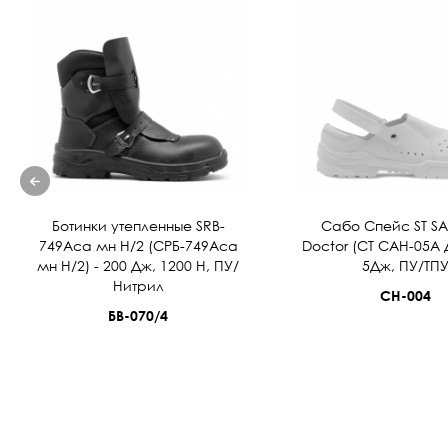
Ботинки утепленные SRB-
Cабо Спейс ST S
749Аса мн Н/2 (СРБ-749Аса
Doctor (СТ САН-05А 
мн Н/2) - 200 Дж, 1200 Н, ПУ/
5Дж, ПУ/ТП
Нитрил
СН-004
БВ-070/4