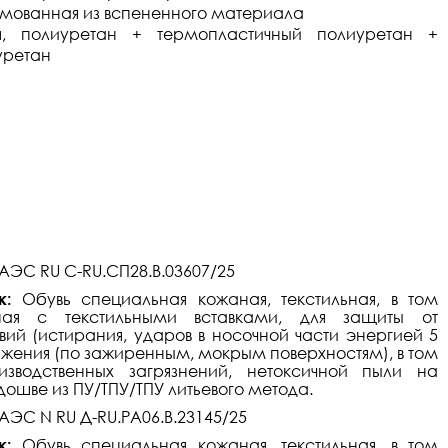
ованная из вспененного материала
я, полиуретан + термопластичный полиуретан +
уретан
АЭС RU C-RU.СП28.В.03607/25
ак:
Обувь специальная кожаная, текстильная, в том
ная с текстильными вставками, для защиты от
вий (истирания, ударов в носочной части энергией 5
льжения (по зажиренным, мокрым поверхностям), в том
зводственных загрязнений, нетоксичной пыли на
ошве из ПУ/ТПУ/ТПУ литьевого метода.
АЭС N RU Д-RU.РА06.В.23145/25
к:
Обувь специальная кожаная, текстильная, в том