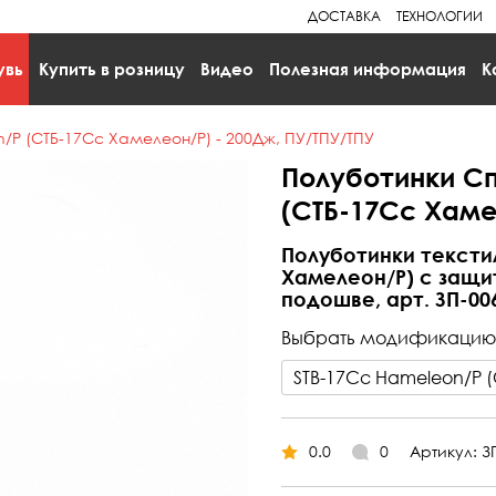
ДОСТАВКА
ТЕХНОЛОГИИ
увь
Купить в розницу
Видео
Полезная информация
К
/Р (СТБ-17Сс Хамелеон/Р) - 200Дж, ПУ/ТПУ/ТПУ
Полуботинки Сп
(СТБ-17Сс Хаме
Полуботинки тексти
Хамелеон/Р) с защи
подошве, арт. ЗП-00
Выбрать модификацию
0.0
0
Артикул: З