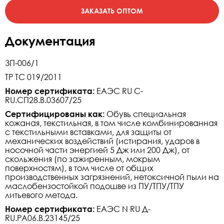
Документация
ЗП-006/1
ТР ТС 019/2011
Номер сертификата:
ЕАЭС RU C-
RU.СП28.В.03607/25
Сертифицированы как:
Обувь специальная
кожаная, текстильная, в том числе комбинированная
с текстильными вставками, для защиты от
механических воздействий (истирания, ударов в
носочной части энергией 5 Дж или 200 Дж), от
скольжения (по зажиренным, мокрым
поверхностям), в том числе от общих
производственных загрязнений, нетоксичной пыли на
маслобензостойкой подошве из ПУ/ТПУ/ТПУ
литьевого метода.
Номер сертификата:
ЕАЭС N RU Д-
RU.РА06.В.23145/25