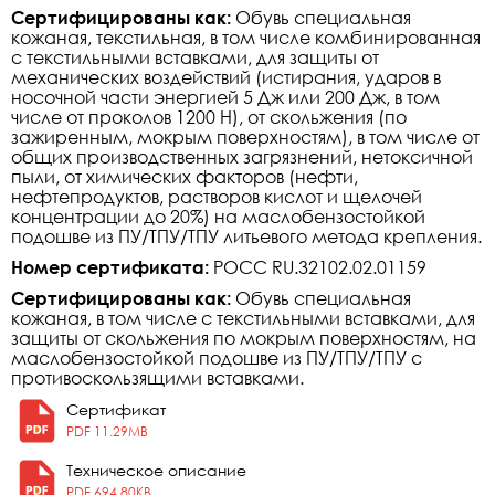
Сертифицированы как:
Обувь специальная
кожаная, текстильная, в том числе комбинированная
с текстильными вставками, для защиты от
механических воздействий (истирания, ударов в
носочной части энергией 5 Дж или 200 Дж, в том
числе от проколов 1200 Н), от скольжения (по
зажиренным, мокрым поверхностям), в том числе от
общих производственных загрязнений, нетоксичной
пыли, от химических факторов (нефти,
нефтепродуктов, растворов кислот и щелочей
концентрации до 20%) на маслобензостойкой
подошве из ПУ/ТПУ/ТПУ литьевого метода крепления.
Номер сертификата:
РОСС RU.32102.02.01159
Сертифицированы как:
Обувь специальная
кожаная, в том числе с текстильными вставками, для
защиты от скольжения по мокрым поверхностям, на
маслобензостойкой подошве из ПУ/ТПУ/ТПУ с
противоскользящими вставками.
Сертификат
PDF 11.29MB
Техническое описание
PDF 694.80KB