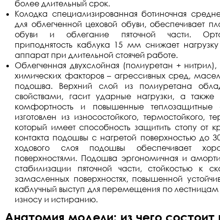
более длительный срок.
Колодка специализированная ботиночная средне
для облегченной цеховой обуви, обеспечивает пл
обуви и облегание пяточной части. Орто
приподнятость каблука 15 мм снижает нагрузку
аппарат при длительной стоячей работе.
Облегченная двухслойная (полиуретан + нитрил), 
химических факторов – агрессивных сред, масел
подошва. Верхний слой из полиуретана обл
свойствами, гасит ударные нагрузки, а также 
комфортность и повышенные теплозащитные с
изготовлен из износостойкого, термостойкого, т
который имеет способность защитить стопу от кр
контакта подошвы с нагретой поверхностью до 30
ходового слоя подошвы обеспечивает хор
поверхностями. Подошва эргономичная и аморт
стабилизации пяточной части, стойкостью к 
замасленных поверхностях, повышенной устойчи
каблучный выступ для перемещения по лестницам и
износу и истиранию.
Анатомия модели: из чего состоит