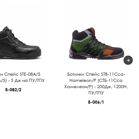
ки Спейс STE-08A/5
Ботинки Спейс STB-11Cca-
/5) - 5 Дж на ПУ/ТПУ
Hameleon/Р (СТБ-11Сса
Хамелеон/Р) - 200Дж, 1200Н,
Б-082/2
ПУ/ТПУ
Б-006/1