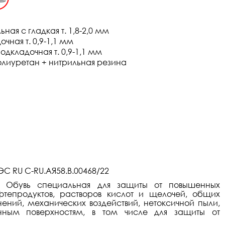
ная с гладкая т. 1,8-2,0 мм
чная т. 0,9-1,1 мм
одкладочная т. 0,9-1,1 мм
олиуретан + нитрильная резина
С RU С-RU.АЯ58.В.00468/22
к:
Обувь специальная для защиты от повышенных
фтепродуктов, растворов кислот и щелочей, общих
нений, механических воздействий, нетоксичной пыли,
нным поверхностям, в том числе для защиты от