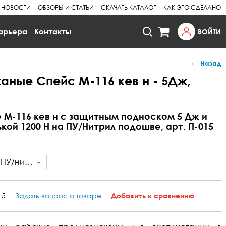
НОВОСТИ
ОБЗОРЫ И СТАТЬИ
СКАЧАТЬ КАТАЛОГ
КАК ЭТО СДЕЛАНО
арьера
Контакты
ВОЙТИ
← Назад
аные Спейс М-116 кев н - 5Дж,
 М-116 кев н с защитным подноском 5 Дж и
кой 1200 Н на ПУ/Нитрил подошве, арт. П-015
М-116 кев н - 5Дж, 1200Н, ПУ/нитрил
15
Задать вопрос о товаре
Добавить к сравнению