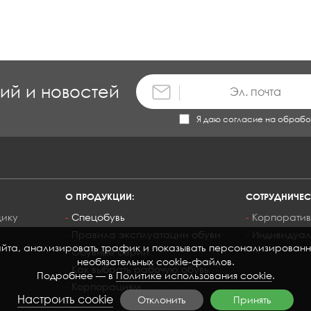
ций и новостей
Я даю согласие на обрабо
О ПРОДУКЦИИ:
СОТРУДНИЧЕС
щику
Спецобувь
Корпоратив
Правила эксплуатации обуви
Индивидуал
та, анализировать трафик и показывать персонализированный 
Обувные серии
необязательных cookie-файлов.
Как выбрать рабочую обувь
Подробнее — в
Политике использования cookie
.
Корпорациям
Настроить cookie
Отклонить
Принять