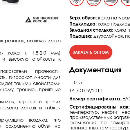
Верх обуви:
кожа натураль
Подкладка:
кожа подкладо
Вкладная стелька:
кожа п
Подошва:
двухслойная, п
резинок, позволяя легко
я кожа т. 1,8-2,0 мм)
 и высокую стойкость к
Документация
казатели прочности,
ь, гигроскопичности для
П-015
ладает такими свойствами
ажному трению, приятные
ТР ТС 019/2011
Номер сертификата:
ЕАЭ
колов, порезов и прочих
Сертифицированы ка
овлена легкая и гибкая
температур, нефти, не
производственных загряз
ркуляцию воздуха, что
скольжения по зажире
 и сохранению обуви на
пониженных температур.