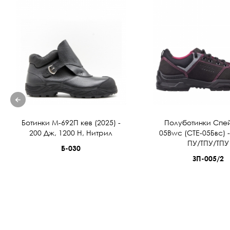
Ботинки М-692П кев (2025) -
Полуботинки Спей
200 Дж, 1200 Н, Нитрил
05Bwc (СТЕ-05Бвс) 
ПУ/ТПУ/ТПУ
Б-030
ЗП-005/2