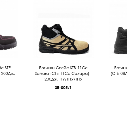
с STE-
Ботинки Спейс STB-11Cс
Ботин
- 200Дж,
Sahara (СТБ-11Сс Сахара) -
(СТЕ-08А
200Дж, ПУ/ТПУ/ТПУ
ЗБ-005/1