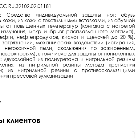
С RU.32102.02.01181
:
Средства индивидуальной защиты ног: обувь
 кожи, из кожи с текстильными вставками, из обувной
ы от повышенных температур (контакта с нагретой
 излучения, искр и брызг расплавленного металла),
ефти, нефтепродуктов, кислот и щелочей до 20 %),
загрязнений, механических воздействий (истирания,
, нетоксичной пыли, скольжения по зажиренным,
верхностям), в том числе для защиты от пониженных
: двухслойной из полиуретана и нитрильной резины
пления; из нитрильной резины метода крепления
ии; из нитрильной резины с противоскользящими
ения прессовой вулканизации
е
вы клиентов