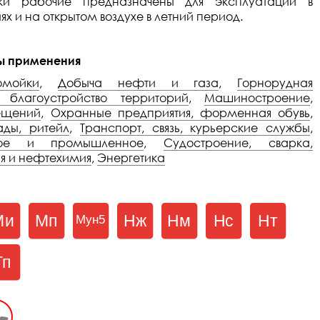
нки рабочие предназначены для эксплуатации в
 и на открытом воздухе в летний период.
ы применения
омойки
,
Добыча нефти и газа
,
Горнорудная
 благоустройство территорий
,
Машиностроение
,
ещений
,
Охранные предприятия, форменная обувь
,
лады, ритейл
,
Транспорт, связь, курьерские службы
,
жное и промышленное
,
Судостроение, сварка,
я и нефтехимия
,
Энергетика