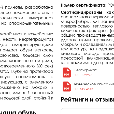
Номер сертификата:
РОС
й полноты, разработана
Сертифицированы как
отное положение стопы в
специальная с верхом: из
педически выверенная
микрофибры, для защит
 на опорно-двигательный
поверхностью, теплового
химических факторов (н
устойчивая к воздействию
общих производственных 
, нефти, нефтепродуктов
ударов и/или проколов
мокрым и обледенелым по
адает амортизирующими
температур, на подошве
придает обуви легкость,
литьевого метода кре
войства. Ходовой слой
прессовой вулканизац
ермопластичного нитрила,
вставками метода крепл
атковременного (60 сек)
Сертификат
0°С. Глубина протектора
PDF 13.29MB
ошую сцепляемость с
изирующая, с элементом
Техническое описани
скольжению на мокрых и
PDF 519.46KB
вости, имеет безопасный
 ходовой слой, стойкий к
Рейтинги и отзы
 наша обувь