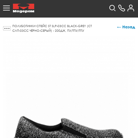
ПОЛУБОТИНКИ СПЕЙС ST SLP-03CC BLACK-GREY (СТ
← Назад
СЛП-03СС ЧЁРНО-СЕРЫЙ) - 200ДЖ, ПУ/ТПУ/ТПУ