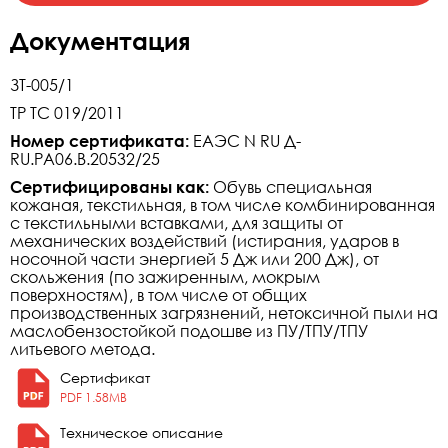
Документация
ЗТ-005/1
ТР ТС 019/2011
Номер сертификата:
ЕАЭС N RU Д-
RU.РА06.В.20532/25
Сертифицированы как:
Обувь специальная
кожаная, текстильная, в том числе комбинированная
с текстильными вставками, для защиты от
механических воздействий (истирания, ударов в
носочной части энергией 5 Дж или 200 Дж), от
скольжения (по зажиренным, мокрым
поверхностям), в том числе от общих
производственных загрязнений, нетоксичной пыли на
маслобензостойкой подошве из ПУ/ТПУ/ТПУ
литьевого метода.
Сертификат
PDF 1.58MB
Техническое описание