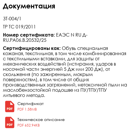
Документация
ЗТ-004/1
ТР ТС 019/2011
Номер сертификата:
ЕАЭС N RU Д-
RU.РА06.В.20532/25
Сертифицированы как:
Обувь специальная
кожаная, текстильная, в том числе комбинированная
с текстильными вставками, для защиты от
механических воздействий (истирания, ударов в
носочной части энергией 5 Дж или 200 Дж), от
скольжения (по зажиренным, мокрым
поверхностям), в том числе от общих
производственных загрязнений, нетоксичной пыли на
маслобензостойкой подошве из ПУ/ТПУ/ТПУ
литьевого метода.
Сертификат
PDF 1.58MB
Техническое описание
PDF 652.94KB