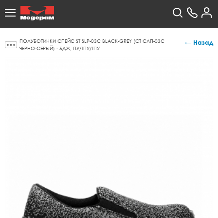
ПОЛУБОТИНКИ СПЕЙС ST SLP-03C BLACK-GREY (СТ СЛП-03С
← Назад
ЧЁРНО-СЕРЫЙ) - 5ДЖ, ПУ/ТПУ/ТПУ